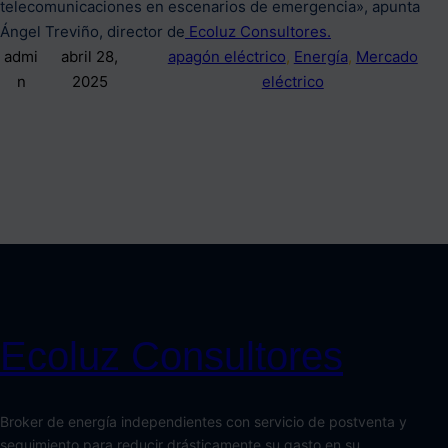
telecomunicaciones en escenarios de emergencia», apunta
Ángel Treviño, director de
Ecoluz Consultores.
admi
abril 28,
apagón eléctrico
, 
Energía
, 
Mercado
n
2025
eléctrico
Ecoluz Consultores
Broker de energía independientes con servicio de postventa y
seguimiento para reducir drásticamente su gasto en su