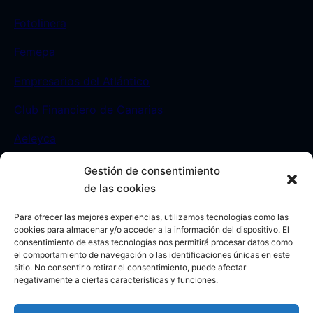
Fotolinera
Femepa
Empresarios del Atlántico
Club Financiero de Canarias
Aeleyca
Gestión de consentimiento
Contacto
de las cookies
Para ofrecer las mejores experiencias, utilizamos tecnologías como las
Sede:
C/ León y Castillo 23. Las Palmas de Gran
cookies para almacenar y/o acceder a la información del dispositivo. El
consentimiento de estas tecnologías nos permitirá procesar datos como
Canaria. -España-
el comportamiento de navegación o las identificaciones únicas en este
sitio. No consentir o retirar el consentimiento, puede afectar
Móvil:
693812208
negativamente a ciertas características y funciones.