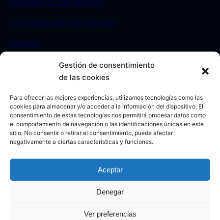
Empresarios del Atlántico
Club Financiero de Canarias
Aeleyca
Gestión de consentimiento
Contacto
de las cookies
Para ofrecer las mejores experiencias, utilizamos tecnologías como las
Sede:
C/ León y Castillo 23. Las Palmas de Gran
cookies para almacenar y/o acceder a la información del dispositivo. El
consentimiento de estas tecnologías nos permitirá procesar datos como
Canaria. -España-
el comportamiento de navegación o las identificaciones únicas en este
sitio. No consentir o retirar el consentimiento, puede afectar
Móvil:
693812208
negativamente a ciertas características y funciones.
Aceptar
Denegar
Aviso legal
|
Política de Privacidad
|
Política de Cookies
Ver preferencias