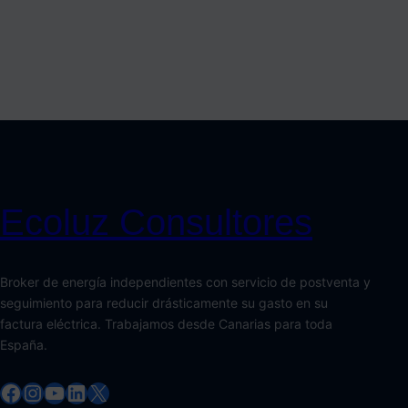
Ecoluz Consultores
Broker de energía independientes con servicio de postventa y
seguimiento para reducir drásticamente su gasto en su
factura eléctrica. Trabajamos desde Canarias para toda
España.
Facebook
Instagram
YouTube
LinkedIn
X