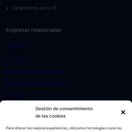
Cargadores para VE
Empresas relacionadas
Fotolinera
Femepa
Empresarios del Atlántico
Club Financiero de Canarias
Aeleyca
Gestión de consentimiento
Contacto
de las cookies
Para ofrecer las mejores experiencias, utilizamos tecnologías como las
Sede:
C/ León y Castillo 23. Las Palmas de Gran