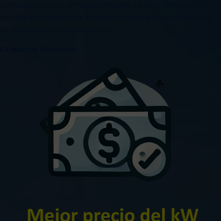
consumos y busca la mejor compañía para tus intereses, y
además detecta errores y sus soluciones y posibles mejoras
en tu factura eléctrica cada mes.
Lo que nos diferencia
: