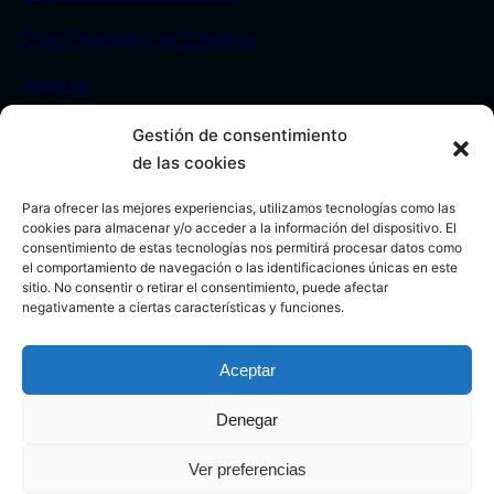
Club Financiero de Canarias
Aeleyca
Gestión de consentimiento
Contacto
de las cookies
Para ofrecer las mejores experiencias, utilizamos tecnologías como las
Sede:
C/ León y Castillo 23. Las Palmas de Gran
cookies para almacenar y/o acceder a la información del dispositivo. El
consentimiento de estas tecnologías nos permitirá procesar datos como
Canaria. -España-
el comportamiento de navegación o las identificaciones únicas en este
sitio. No consentir o retirar el consentimiento, puede afectar
Móvil:
693812208
negativamente a ciertas características y funciones.
Aceptar
Denegar
Aviso legal
|
Política de Privacidad
|
Política de Cookies
Ver preferencias