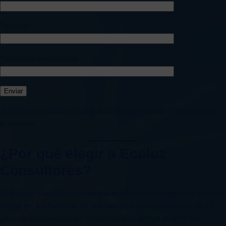
Tu movil
Tu correo electrónico
¡Déjanos tus datos y nos pondremos en contacto en la mayor
brevedad!
¿Por qué elegir a Ecoluz
Consultores?
En Ecoluz Consultores nos especializamos en generar ahorros
reales en tus facturas de luz. Nuestro equipo con mas de 12
años de experiencia en eficiencia energética analiza tus