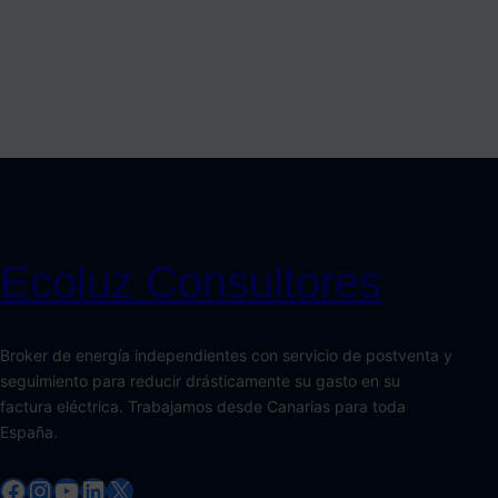
Ecoluz Consultores
Broker de energía independientes con servicio de postventa y
seguimiento para reducir drásticamente su gasto en su
factura eléctrica. Trabajamos desde Canarias para toda
España.
Facebook
Instagram
YouTube
LinkedIn
X