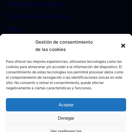
Empresarios del Atlántico
Club Financiero de Canarias
Aeleyca
Gestión de consentimiento
Contacto
de las cookies
Para ofrecer las mejores experiencias, utilizamos tecnologías como las
Sede:
C/ León y Castillo 23. Las Palmas de Gran
cookies para almacenar y/o acceder a la información del dispositivo. El
consentimiento de estas tecnologías nos permitirá procesar datos como
Canaria. -España-
el comportamiento de navegación o las identificaciones únicas en este
sitio. No consentir o retirar el consentimiento, puede afectar
Móvil:
693812208
negativamente a ciertas características y funciones.
Aceptar
Denegar
Aviso legal
|
Política de Privacidad
|
Política de Cookies
Ver preferencias