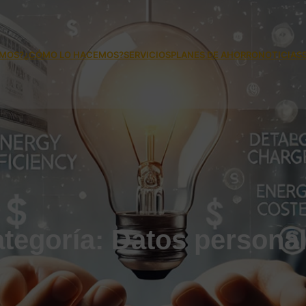
OMOS?
¿CÓMO LO HACEMOS?
SERVICIOS
PLANES DE AHORRO
NOTICIAS
tegoría:
Datos persona