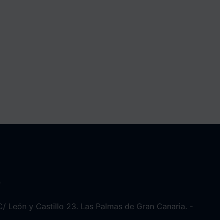
o
/ León y Castillo 23. Las Palmas de Gran Canaria. -