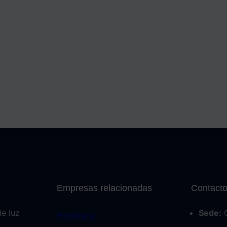
Empresas relacionadas
Contact
de luz
Sede:
C
Fotolinera