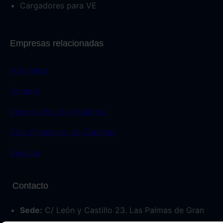
Cargadores para VE
Empresas relacionadas
Fotolinera
Femepa
Empresarios del Atlántico
Club Financiero de Canarias
Aeleyca
Contacto
Sede:
C/ León y Castillo 23. Las Palmas de Gran